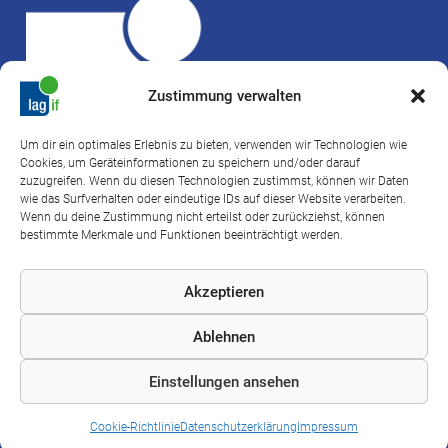
Zustimmung verwalten
Um dir ein optimales Erlebnis zu bieten, verwenden wir Technologien wie
Cookies, um Geräteinformationen zu speichern und/oder darauf
lag if Hessen
zuzugreifen. Wenn du diesen Technologien zustimmst, können wir Daten
wie das Surfverhalten oder eindeutige IDs auf dieser Website verarbeiten.
Landesarbeitsgemeinschaft
Wenn du deine Zustimmung nicht erteilst oder zurückziehst, können
der Inklusionsfirmen Hessen e. V.
bestimmte Merkmale und Funktionen beeinträchtigt werden.
Wiener Straße 124
60599 Frankfurt am Main
Akzeptieren
Fon: +49 (0) 69 965 220 54
Ablehnen
E-Mail: info @ lagif-hessen.de
Einstellungen ansehen
Impressum
Datenschutzerklärung
LinkedIn
Cookie-Richtlinie
Datenschutzerklärung
Impressum